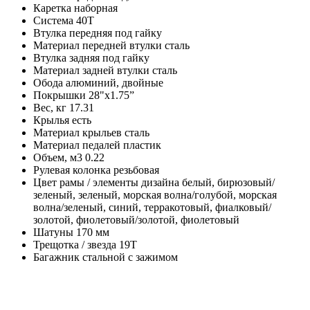
Каретка
наборная
Система
40Т
Втулка передняя
под гайку
Материал передней втулки
сталь
Втулка задняя
под гайку
Материал задней втулки
сталь
Обода
алюминий, двойные
Покрышки
28"x1.75”
Вес, кг
17.31
Крылья
есть
Материал крыльев
сталь
Материал педалей
пластик
Объем, м3
0.22
Рулевая колонка
резьбовая
Цвет рамы / элементы дизайна
белый, бирюзовый/
зеленый, зеленый, морская волна/голубой, морская
волна/зеленый, синий, терракотовый, фиалковый/
золотой, фиолетовый/золотой, фиолетовый
Шатуны
170 мм
Трещотка / звезда
19Т
Багажник
стальной с зажимом