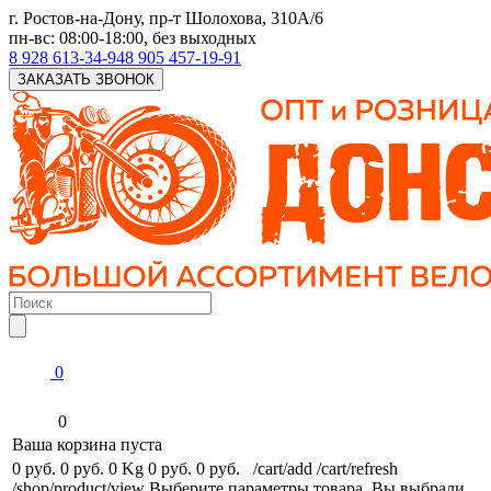
г. Ростов-на-Дону, пр-т Шолохова, 310А/6
пн-вс: 08:00-18:00, без выходных
8 928 613-34-94
8 905 457-19-91
ЗАКАЗАТЬ ЗВОНОК
0
0
Ваша корзина пуста
0 руб.
0 руб.
0 Kg
0 руб.
0 руб.
/cart/add
/cart/refresh
/shop/product/view
Выберите параметры товара.
Вы выбрали