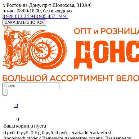
г. Ростов-на-Дону, пр-т Шолохова, 310А/6
пн-вс: 08:00-18:00, без выходных
8 928 613-34-94
8 905 457-19-91
ЗАКАЗАТЬ ЗВОНОК
0
0
Ваша корзина пуста
0 руб.
0 руб.
0 Kg
0 руб.
0 руб.
/cart/add
/cart/refresh
/shop/product/view
Выберите параметры товара.
Вы выбрали