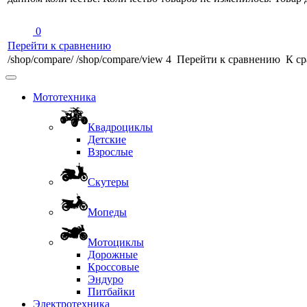
0
Перейти к сравнению
/shop/compare/
/shop/compare/view
4
Перейти к сравнению
К ср
Мототехника
Квадроциклы
Детские
Взрослые
Скутеры
Мопеды
Мотоциклы
Дорожные
Кроссовые
Эндуро
Питбайки
Электротехника