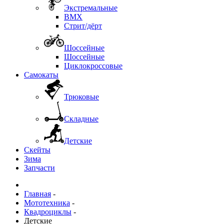
Экстремальные
BMX
Стрит/дёрт
Шоссейные
Шоссейные
Циклокроссовые
Самокаты
Трюковые
Складные
Детские
Скейты
Зима
Запчасти
Главная
-
Мототехника
-
Квадроциклы
-
Детские