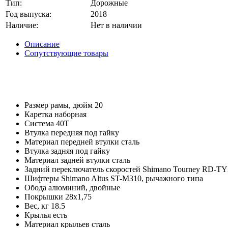
Тип
:
Дорожные
Год выпуска
:
2018
Наличие
:
Нет в наличии
Описание
Сопутствующие товары
Размер рамы, дюйм
20
Каретка
наборная
Система
40Т
Втулка передняя
под гайку
Материал передней втулки
сталь
Втулка задняя
под гайку
Материал задней втулки
сталь
Задний переключатель скоростей
Shimano Tourney RD-TY
Шифтеры
Shimano Altus ST-M310, рычажного типа
Обода
алюминий, двойные
Покрышки
28x1,75
Вес, кг
18.5
Крылья
есть
Материал крыльев
сталь