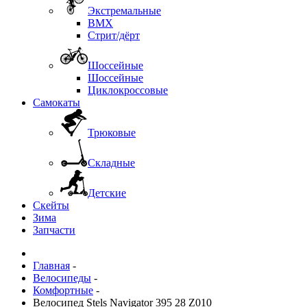
Экстремальные
BMX
Стрит/дёрт
Шоссейные
Шоссейные
Циклокроссовые
Самокаты
Трюковые
Складные
Детские
Скейты
Зима
Запчасти
Главная
-
Велосипеды
-
Комфортные
-
Велосипед Stels Navigator 395 28 Z010