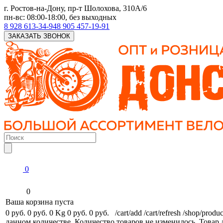
г. Ростов-на-Дону, пр-т Шолохова, 310А/6
пн-вс: 08:00-18:00, без выходных
8 928 613-34-94
8 905 457-19-91
ЗАКАЗАТЬ ЗВОНОК
0
0
Ваша корзина пуста
0 руб.
0 руб.
0 Kg
0 руб.
0 руб.
/cart/add
/cart/refresh
/shop/produc
данном количестве.
Количество товаров не изменилось.
Товар 