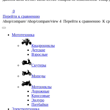
0
Перейти к сравнению
/shop/compare/
/shop/compare/view
4
Перейти к сравнению
К ср
Мототехника
Квадроциклы
Детские
Взрослые
Скутеры
Мопеды
Мотоциклы
Дорожные
Кроссовые
Эндуро
Питбайки
Электротехника