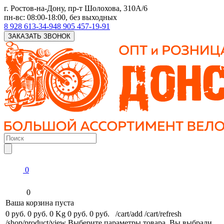
г. Ростов-на-Дону, пр-т Шолохова, 310А/6
пн-вс: 08:00-18:00, без выходных
8 928 613-34-94
8 905 457-19-91
ЗАКАЗАТЬ ЗВОНОК
0
0
Ваша корзина пуста
0 руб.
0 руб.
0 Kg
0 руб.
0 руб.
/cart/add
/cart/refresh
/shop/product/view
Выберите параметры товара.
Вы выбрали