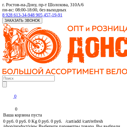
г. Ростов-на-Дону, пр-т Шолохова, 310А/6
пн-вс: 08:00-18:00, без выходных
8 928 613-34-94
8 905 457-19-91
ЗАКАЗАТЬ ЗВОНОК
0
0
Ваша корзина пуста
0 руб.
0 руб.
0 Kg
0 руб.
0 руб.
/cart/add
/cart/refresh
/shop/product/view
Выберите параметры товара.
Вы выбрали